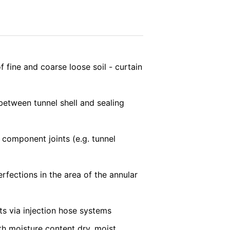
 quyền
.
Google:
GỬI
f fine and coarse loose soil - curtain
u nghiêm ngặt của các cơ quan bảo vệ
 between tunnel shell and sealing
be LLC, 901 Cherry Ave., San Bruno, CA
YouTube sẽ được thiết lập. Tại đây, máy
f component joints (e.g. tunnel
ài khoản YouTube của mình, YouTube cho
ng cách đăng xuất khỏi tài khoản
lợi ích hợp lý theo Nghệ thuật. 6 Đoạn
ủa YouTube tại
rfections in the area of the annular
nts via injection hose systems
sự đồng ý của mình bất cứ lúc nào với
khi chúng tôi nhận được yêu cầu của bạn
h moisture content dry, moist,