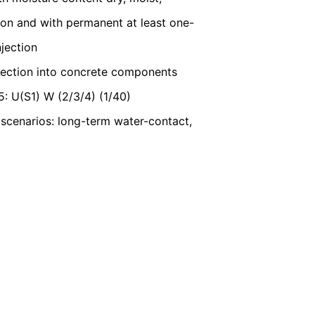
ion and with permanent at least one-
njection
lý có thẩm quyền. Cơ quan quản lý có
injection into concrete components
: U(S1) W (2/3/4) (1/40)
g tự động được giao cho chính bạn hoặc
cenarios: long-term water-contact,
p cho một bên chịu trách nhiệm khác,
bất kỳ dữ liệu cá nhân nào của bạn