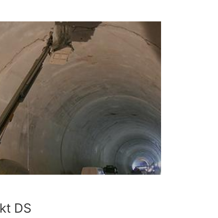
kt DS