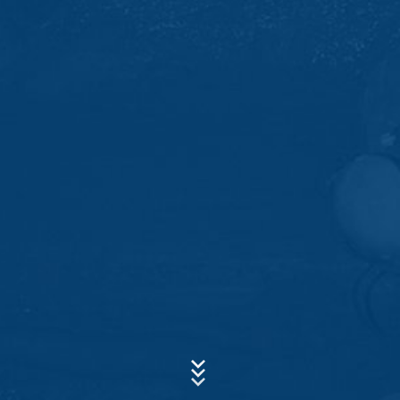
lưu giữ hồ sơ dựa trên các quy định thương mại và tài
chính (Điều 6 Đoạn 1 (c) của GDPR).
Dữ liệu được chuyển cho nhà cung cấp dịch vụ lưu trữ
của chúng tôi, người thay mặt chúng tôi lưu trữ trang
web. Việc chuyển sang thứ ba không diễn ra. Chúng tôi
Chủ đề*
có kế hoạch giữ dữ liệu trên trong khoảng thời gian 10
năm và sau đó xóa nó. Không có ý định chuyển sang
các nước thứ ba bên ngoài Khu vực Kinh tế Châu Âu.
Lời nhắn
Google phân tích
Trang web này sử dụng Google Analytics, một dịch vụ
phân tích trang web. Nó được điều hành bởi Google
Inc., 1600 Amphitheatre Parkway, Mountain View, CA
94043, USA. Google Analytics sử dụng cái gọi là
"cookie". Đây là các tệp văn bản được lưu trữ trên máy
tính của bạn và cho phép phân tích việc sử dụng trang
web của bạn. Thông tin do cookie tạo ra về việc bạn sử
dụng trang web này thường được truyền đến máy chủ
của Google ở ​​Hoa Kỳ và được lưu trữ ở đó. Các cookie
Cập nhật sơ yếu lý lịch của bạn
của Google Analytics được lưu trữ dựa trên Art. 6 Đoạn
Tổng kích thước tệp:
MB /
MB
1 (f) GDPR. Nhà điều hành trang web có lợi ích hợp
Tôi đồng ý với’
Chính sách bảo mật
của MC-Bauchemie
pháp trong việc phân tích hành vi của người dùng để tối
Trang web này được bảo vệ bởi reCAPTCHA và Google’
ưu hóa cả trang web và quảng cáo của họ.
Chính