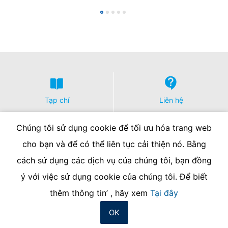
trách nhiệm khác, điều này sẽ chỉ được thực hiện trong
phạm vi khả thi về mặt kỹ thuật.
Thông tin, chỉnh sửa, chặn, xóa
Theo sự cho phép của Điều 15 GDPR, bạn có quyền
được cung cấp bất cứ lúc nào với thông tin miễn phí về
bất kỳ dữ liệu cá nhân nào của bạn được lưu trữ. Bạn
cũng có quyền sửa, chặn hoặc xóa dữ liệu này.
Tạp chí
Liên hệ
Chúng tôi sử dụng cookie để tối ưu hóa trang web
cho bạn và để có thể liên tục cải thiện nó. Bằng
cách sử dụng các dịch vụ của chúng tôi, bạn đồng
ý với việc sử dụng cookie của chúng tôi. Để biết
Bản quyền
Chính sách bảo mật
Liên hệ chúng tôi
thêm thông tin’ , hãy xem
Tại đây
OK
© MC-Bauchemie 2026
-