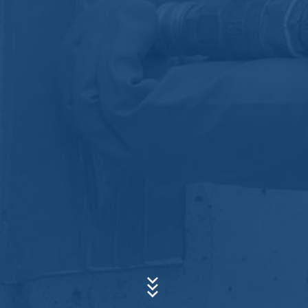
của chúng tôi, người thay mặt chúng tôi lưu trữ trang
web. Việc chuyển sang thứ ba không diễn ra. Chúng tôi
có kế hoạch giữ dữ liệu trên trong khoảng thời gian 10
năm và sau đó xóa nó. Không có ý định chuyển sang
các nước thứ ba bên ngoài Khu vực Kinh tế Châu Âu.
Chủ đề*
Google phân tích
Trang web này sử dụng Google Analytics, một dịch vụ
phân tích trang web. Nó được điều hành bởi Google
Lời nhắn
Inc., 1600 Amphitheatre Parkway, Mountain View, CA
94043, USA. Google Analytics sử dụng cái gọi là
"cookie". Đây là các tệp văn bản được lưu trữ trên máy
tính của bạn và cho phép phân tích việc sử dụng trang
web của bạn. Thông tin do cookie tạo ra về việc bạn sử
dụng trang web này thường được truyền đến máy chủ
của Google ở ​​Hoa Kỳ và được lưu trữ ở đó. Các cookie
của Google Analytics được lưu trữ dựa trên Art. 6 Đoạn
1 (f) GDPR. Nhà điều hành trang web có lợi ích hợp
pháp trong việc phân tích hành vi của người dùng để tối
Cập nhật sơ yếu lý lịch của bạn
ưu hóa cả trang web và quảng cáo của họ.
Tổng kích thước tệp:
MB /
MB
Tôi đồng ý với’
Chính sách bảo mật
của MC-Bauchemie
IP ẩn danh
Chúng tôi đã kích hoạt tính năng ẩn danh IP trên trang
Trang web này được bảo vệ bởi reCAPTCHA và Google’
Chính