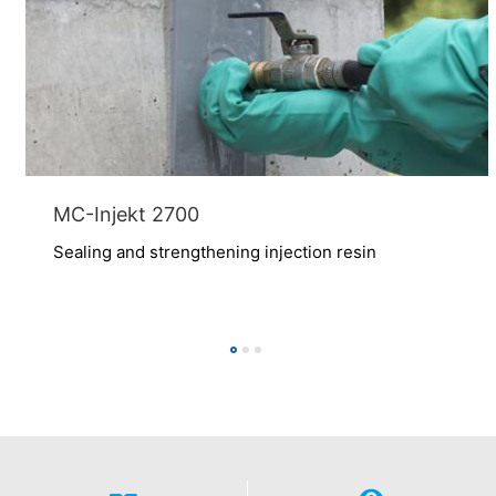
có thể tìm thấy trong tuyên bố bảo vệ dữ liệu của
YouTube tại
https://www.google.de/intl/de/policies/privacy.
Hủy bỏ việc đồng ý xử lý dữ liệu của bạn
Một số hoạt động xử lý dữ liệu chỉ có thể thực hiện
được với sự đồng ý rõ ràng của bạn. Bạn có thể thu hồi
sự đồng ý của mình bất cứ lúc nào với hiệu lực trong
tương lai. Một email không chính thức thực hiện yêu cầu
này là đủ. Dữ liệu được xử lý trước khi chúng tôi nhận
MC-Injekt 2700
được yêu cầu của bạn vẫn có thể được xử lý hợp pháp.
Sealing and strengthening injection resin
Quyền khiếu nại với cơ quan quản lý
Nếu có vi phạm pháp luật về bảo vệ dữ liệu, người bị
ảnh hưởng có thể nộp đơn khiếu nại lên cơ quan quản lý
có thẩm quyền. Cơ quan quản lý có thẩm quyền đối với
các vấn đề liên quan đến pháp luật về bảo vệ dữ liệu là:
Landesbeauftragte für Datenschutz und
Informationsfreiheit NRW, Düss
Quyền di chuyển dữ liệu
Bạn có quyền có dữ liệu mà chúng tôi xử lý dựa trên sự
đồng ý của bạn hoặc trong việc thực hiện hợp đồng tự