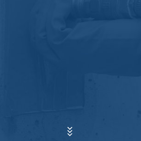
lưu giữ hồ sơ dựa trên các quy định thương mại và tài
chính (Điều 6 Đoạn 1 (c) của GDPR).
Dữ liệu được chuyển cho nhà cung cấp dịch vụ lưu trữ
của chúng tôi, người thay mặt chúng tôi lưu trữ trang
Chủ đề*
web. Việc chuyển sang thứ ba không diễn ra. Chúng tôi
có kế hoạch giữ dữ liệu trên trong khoảng thời gian 10
năm và sau đó xóa nó. Không có ý định chuyển sang
các nước thứ ba bên ngoài Khu vực Kinh tế Châu Âu.
Lời nhắn
Google phân tích
Trang web này sử dụng Google Analytics, một dịch vụ
phân tích trang web. Nó được điều hành bởi Google
Inc., 1600 Amphitheatre Parkway, Mountain View, CA
94043, USA. Google Analytics sử dụng cái gọi là
"cookie". Đây là các tệp văn bản được lưu trữ trên máy
tính của bạn và cho phép phân tích việc sử dụng trang
web của bạn. Thông tin do cookie tạo ra về việc bạn sử
dụng trang web này thường được truyền đến máy chủ
Cập nhật sơ yếu lý lịch của bạn
của Google ở ​​Hoa Kỳ và được lưu trữ ở đó. Các cookie
Tổng kích thước tệp:
MB /
MB
của Google Analytics được lưu trữ dựa trên Art. 6 Đoạn
1 (f) GDPR. Nhà điều hành trang web có lợi ích hợp
Tôi đồng ý với’
Chính sách bảo mật
của MC-Bauchemie
pháp trong việc phân tích hành vi của người dùng để tối
Trang web này được bảo vệ bởi reCAPTCHA và Google’
Chính