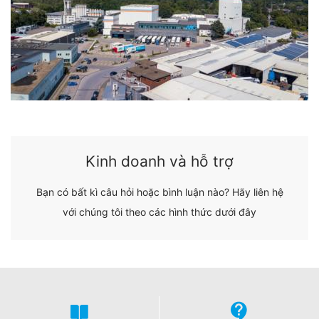
ưu hóa cả trang web và quảng cáo của họ.
IP ẩn danh
Chúng tôi đã kích hoạt tính năng ẩn danh IP trên trang
web này. Địa chỉ IP của bạn sẽ được Google rút ngắn
trong Liên minh Châu Âu hoặc các bên khác tham gia
Thỏa thuận về Khu vực Kinh tế Châu Âu trước khi
chuyển đến Hoa Kỳ. Chỉ trong trường hợp đặc biệt là
địa chỉ IP đầy đủ được gửi đến máy chủ Google ở Mỹ và
rút ngắn ở đó. Google sẽ sử dụng thông tin này thay
mặt cho nhà điều hành trang web này để đánh giá việc
Kinh doanh và hỗ trợ
bạn sử dụng trang web, biên soạn báo cáo về hoạt
động của trang web và cung cấp các dịch vụ khác liên
Bạn có bất kì câu hỏi hoặc bình luận nào? Hãy liên hệ
quan đến hoạt động trang web và sử dụng Internet cho
với chúng tôi theo các hình thức dưới đây
nhà điều hành trang web. Địa chỉ IP do trình duyệt của
bạn truyền như một phần của Google Analytics sẽ
không được hợp nhất với bất kỳ dữ liệu nào khác do
Google nắm giữ.
Plugin trình duyệt
Bạn có thể ngăn việc lưu trữ các cookie này bằng cách
chọn cài đặt thích hợp trong trình duyệt của mình. Tuy